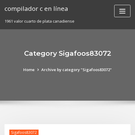
Skip
compilador c en línea
to
content
1961 valor cuarto de plata canadiense
Category Sigafoos83072
Home
Archive by category "Sigafoos83072"
Sigafoos83072