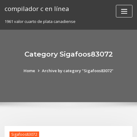
Skip
compilador c en línea
to
content
1961 valor cuarto de plata canadiense
Category Sigafoos83072
Home
Archive by category "Sigafoos83072"
Sigafoos83072