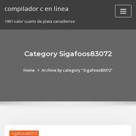
Skip
compilador c en línea
to
content
1961 valor cuarto de plata canadiense
Category Sigafoos83072
Home
Archive by category "Sigafoos83072"
Sigafoos83072