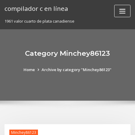
Skip
compilador c en línea
to
content
1961 valor cuarto de plata canadiense
Category Minchey86123
Home
Archive by category "Minchey86123"
Minchey86123