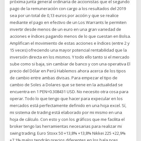
próxima junta general ordinaria de accionistas que el segundo
pago de la remuneración con cargo a los resultados del 2019
sea por un total de 0,13 euros por acción y que se realice
mediante el pago en efectivo de un Los Warrants le permiten
invertir desde menos de un euro en una gran variedad de
acciones e índices pagando menos de lo que cuestan en Bolsa.
Amplifican el movimiento de estas acciones e índices (entre 2 y
15 veces) ofreciendo una mayor potencial rentabilidad que la
inversión directa en los mismos. Y todo ello tanto si el mercado
sube como si baja, sin cambiar de banco y con una operativa El
precio del Dólar en Perú Hablemos ahora acerca de los tipos
de cambio entre ambas divisas. Para empezar el tipo de
cambio de Soles a Dolares que se tiene en la actualidad se
encuentra en 1 PEN=0.308431 USD. No necesito otra cosa para
operar. Todo lo que tengo que hacer para expecular en los
mercados está perfectamente definido en una hoja excel. Sí,
mi sistema de trading está elaborado por mi mismo en una
hoja de cálculo. Con esto y con los gráficos que me facilita el
broker tengo las herramientas necesarias para realizar mi
swing trading. Euro Stoxx 50 +13,8% +13,8% Nikkei 225 +22,9%
+7,1% malos tendrán precios diferentes en los bala nces