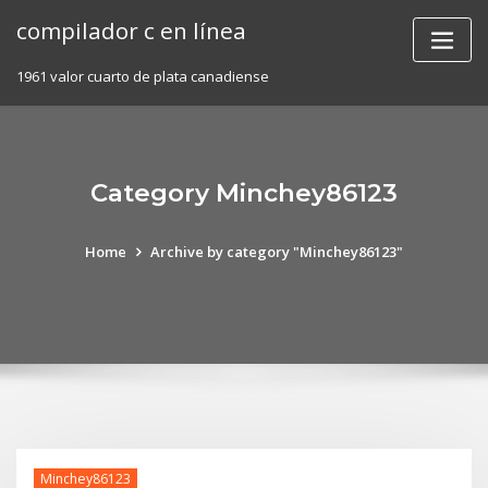
Skip
compilador c en línea
to
content
1961 valor cuarto de plata canadiense
Category Minchey86123
Home
Archive by category "Minchey86123"
Minchey86123