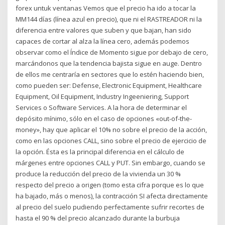
forex untuk ventanas Vemos que el precio ha ido a tocar la
MM144 días (línea azul en precio), que ni el RASTREADOR ni la
diferencia entre valores que suben y que bajan, han sido
capaces de cortar al alza la línea cero, además podemos
observar como el Índice de Momento sigue por debajo de cero,
marcándonos que la tendencia bajista sigue en auge. Dentro
de ellos me centraría en sectores que lo estén haciendo bien,
como pueden ser: Defense, Electronic Equipment, Healthcare
Equipment, Oil Equipment, Industry Ingeeniering, Support
Services o Software Services. A la hora de determinar el
depósito mínimo, sólo en el caso de opciones «out-of-the-
money», hay que aplicar el 10% no sobre el precio de la acción,
como en las opciones CALL, sino sobre el precio de ejercicio de
la opción. Ésta es la principal diferencia en el cálculo de
márgenes entre opciones CALL y PUT. Sin embargo, cuando se
produce la reducción del precio de la vivienda un 30 %
respecto del precio a origen (tomo esta cifra porque es lo que
ha bajado, más o menos), la contracción SI afecta directamente
al precio del suelo pudiendo perfectamente sufrir recortes de
hasta el 90 % del precio alcanzado durante la burbuja