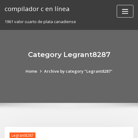
Skip
compilador c en línea
to
content
1961 valor cuarto de plata canadiense
Category Legrant8287
Home
Archive by category "Legrant8287"
Legrant8287