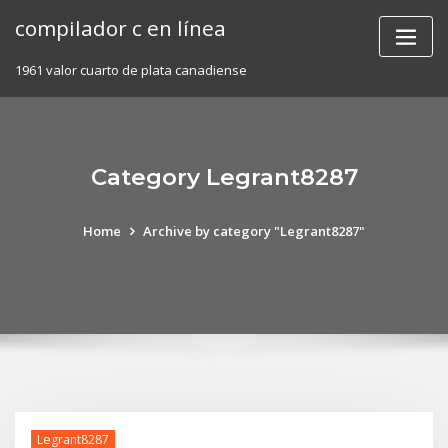
Skip
compilador c en línea
to
content
1961 valor cuarto de plata canadiense
Category Legrant8287
Home
Archive by category "Legrant8287"
Legrant8287