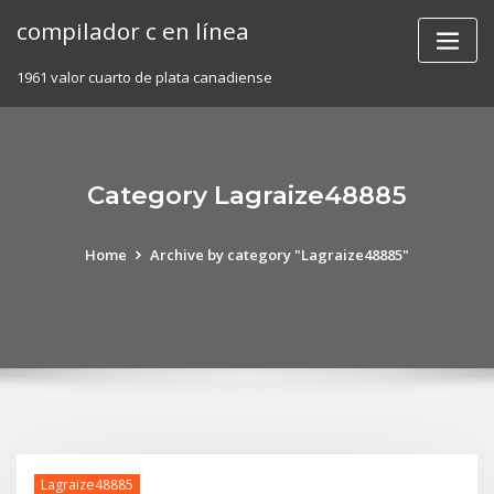
Skip
compilador c en línea
to
content
1961 valor cuarto de plata canadiense
Category Lagraize48885
Home
Archive by category "Lagraize48885"
Lagraize48885